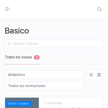
Basico
Buscar
Todos los cursos
13
2 Lecciónes
START COURSE