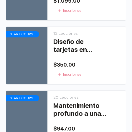
$
1,099.00
Inscribirse
12 Lecciónes
START COURSE
Diseño de
tarjetas en
studio, crea tus
propias
$
350.00
invitaciones
Inscribirse
20 Lecciónes
START COURSE
Mantenimiento
profundo a una
Cameo
$
947.00