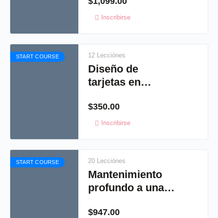
$
1,099.00
Inscribirse
12 Lecciónes
START COURSE
Diseño de
tarjetas en
studio, crea tus
$
350.00
propias
invitaciones
Inscribirse
20 Lecciónes
START COURSE
Mantenimiento
profundo a una
Cameo
$
947.00