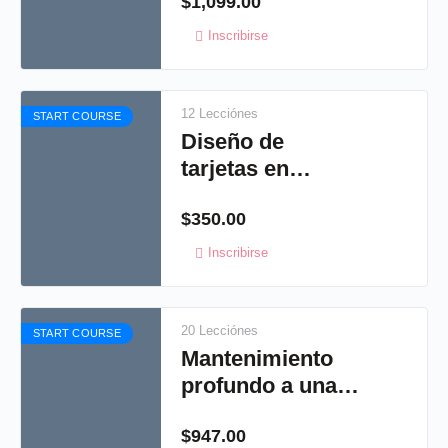
$
1,099.00
Inscribirse
12 Lecciónes
START COURSE
Diseño de
tarjetas en
studio, crea tus
$
350.00
propias
invitaciones
Inscribirse
20 Lecciónes
START COURSE
Mantenimiento
profundo a una
Cameo
$
947.00