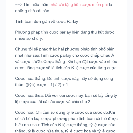
==> Tìm hiểu thêm
nhà cái tặng tiền cược miễn phí
là
những nhà cái nào
Tính toán đơn giản về cược Parlay
Phương pháp tính cược parlay hiện đang thu hút được
nhiều sự chú ý.
Chúng tôi sẽ phác thảo hai phương pháp tính phổ biến
nhất như sau:Tính cược parlay cho cược chấp Châu Á
và cược Tài/XỉuCược thắng: Khi bạn đặt cược vào nhiều
cược, tổng cược sẽ là tích của tỷ lệ cược của từng cược.
Cược nửa thắng: Để tính cược này, hãy sử dụng công
thức: ((tỷ lệ cược – 1) / 2) + 1.
Cược nửa thua: Đối với loại cược này, bạn sẽ lấy tổng tỷ
lệ cược của tất cả các cược và chia cho 2.
Cược hòa: Chỉ cần sử dụng tỷ lệ cược của cược đó.Khi
có cả bốn loại cược, phương pháp tính toán có thể được
hiểu như sau: Tích của tỷ lệ cược thắng, tỷ lệ cược nửa
thắng, tỷ lệ cược nửa thua, tỷ lệ cược hòa và tỷ lệ cược