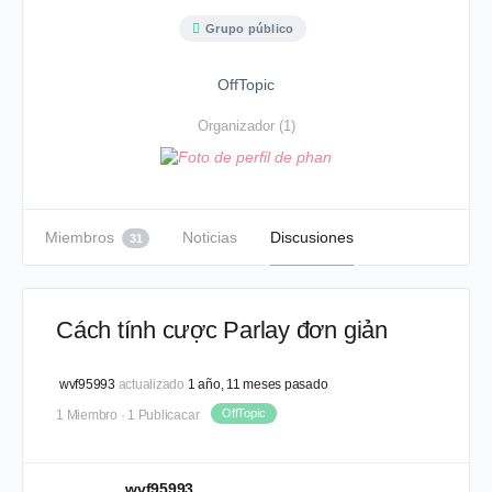
Grupo público
OffTopic
Organizador (1)
Miembros
Noticias
Discusiones
31
Cách tính cược Parlay đơn giản
wvf95993
actualizado
1 año, 11 meses pasado
OffTopic
1 Miembro
·
1 Publicacar
wvf95993