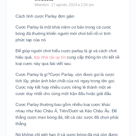
Miembro
17 agosto, 2024 a 2:34 am
Cách tính cược Parlay đơn giản
Cược Parlay là một khái niệm cơ bản trong cá cược
bóng đá thường khiến người mới chơi bối rối vì tính
phức tạp của nó.
Để giúp người chơi hiểu cược parlay là gì và cách chơi
hiệu quả,
top nhà cái uy tín
cung cấp thông tin chi tiết về
loại cược này qua bài viết sau.
Cược Parlay là gì?Cược Parlay, còn được gọi là cược
tích lũy, phản ánh bản chất của nó ngay trong tên gọi.
Cược này kết hợp nhiều cược riêng lẻ thành một vé
cược duy nhất cho cùng một trận đấu hoặc giải đấu.
Cược Parlay thường bao gồm nhiều loại cược khác
nhau như Kèo Châu Á, Trên/Dưới và Kèo Châu Âu. Để
thắng cược mẹo bóng đá, tất cả các cược đã chọn phải
thắng.
Nó không chỉ giới hạn ở cá cược bóng đá mà còn được