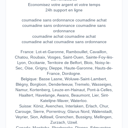
Economisez votre argent et votre temps
24h support en ligne
coumadine sans ordonnance coumadine achat
coumadine sans ordonnance coumadine sans
ordonnance
coumadine achat coumadine achat
coumadine achat coumadine sans ordonnance
France: Lot-et-Garonne, Rambouillet, Cavaillon,
Chatou, Roubaix, Vosges, Saint-Ouen, Sainte-Foy-lès-
Lyon, Occitanie, Territoire de Belfort, Blois, Noisy-le-
Sec, Oise, Grigny, Dieppe, Haute-Garonne, Hauts-de-
France, Dordogne.
Belgique: Basse Lasne, Woluwe-Saint-Lambert,
Blégny, Borgloon, Denderleeuw, Tremelo, Wasseiges,
Namur, Kortenberg, Leuze-en-Hainaut, Pont-à-Celles,
Haaltert, Havelange, Awans, Beaumont, Lier, Sint-
Katelijne-Waver, Waterloo.
Suisse: Köniz, Avenches, Interlaken, Erlach, Chur,
Carouge, Sierre, Porrentruy, Glarus Nord, Walenstadt,
Veyrier, Sion, Adliswil, Grenchen, Bussigny, Mellingen,
Zurzach, Uzwil.
Canada: Manitoba, Sherbrooke, Dieppe, Edmunston,