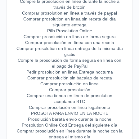
Compre la prosolución en línea durante la noche a
través de bitcoin
Comprar prosolution en línea a través de paypal
Comprar prosolution en línea sin receta del día
siguiente entrega
Pills Prosolution Online
Comprar prosolución en línea de forma segura
Comprar prosolución en línea con una receta
Comprar prosolution en línea entrega de la misma día
gratis
Compre la prosolución de forma segura en línea con
el pago de PayPal
Pedir prosolución en línea Entrega nocturna
Comprar prosolución sin bacalao de receta
Comprar prosolución en línea
Comprar prosolución
Comprar una tienda en línea de prosolution
aceptando BTC
Comprar prosolución en línea legalmente
PROSOTA PARA ENVÍO EN LA NOCHE
Prosolución barata envío durante la noche
Prosolution Online Cod Entrega del siguiente día
Comprar prosolución en línea durante la noche con la
entrega el mismo día