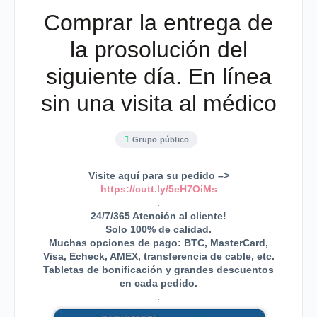
Comprar la entrega de
la prosolución del
siguiente día. En línea
sin una visita al médico
Grupo público
Visite aquí para su pedido –>
https://cutt.ly/5eH7OiMs
.
24/7/365 Atención al cliente!
Solo 100% de calidad.
Muchas opciones de pago: BTC, MasterCard,
Visa, Echeck, AMEX, transferencia de cable, etc.
Tabletas de bonificación y grandes descuentos
en cada pedido.
.