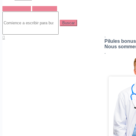
Iniciar sesión
Registrarse
Grupo público
Buscar:
Grupo público
Acheter Ed S
.
Pilules bonu
Nous sommes f
.