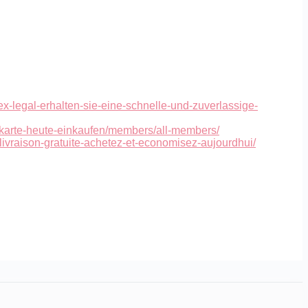
-legal-erhalten-sie-eine-schnelle-und-zuverlassige-
itkarte-heute-einkaufen/members/all-members/
livraison-gratuite-achetez-et-economisez-aujourdhui/