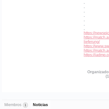
.
.
.
.
.
.
.
https://newsp
https://match.
lieferung/
https://www.sw
https://match.
https://iadmp.o
Organizado
(1
Miembros
Noticias
1