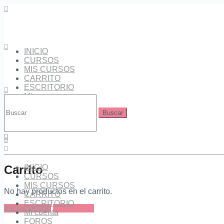
INICIO
CURSOS
MIS CURSOS
CARRITO
ESCRITORIO
Mi cuenta
Buscar:
FOROS
Carrito
INICIO
CURSOS
MIS CURSOS
No hay productos en el carrito.
CARRITO
ESCRITORIO
Acheter 
Iniciar sesión
Registrarse
Mi cuenta
l’expédit
FOROS