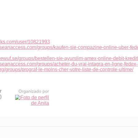
icks.com/user/10821993
aseanaccess.com/groups/kaufen-sie-compazine-online-uber-fedex
ewuf.se/groups/bestellen-sie-ayurslim-amex-online-debit-kred
aseanaccess.com/groups/acheter-du-vrai-intagra-en-ligne-fedex-
rg/groups/prograf-le-moins-cher-votre-liste-de-controle-ultime/
r
Organizado por
)