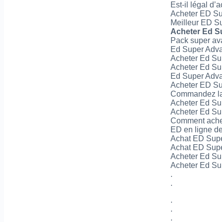
Est-il légal d
Acheter ED Su
Meilleur ED S
Acheter Ed S
Pack super av
Ed Super Adv
Acheter Ed Sup
Acheter Ed S
Ed Super Adva
Acheter ED S
Commandez la
Acheter Ed Su
Acheter Ed Sup
Comment achet
ED en ligne d
Achat ED Supe
Achat ED Supe
Acheter Ed Sup
Acheter Ed Su
.
.
.
.
.