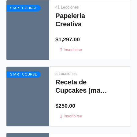
41 Lecciónes
START COURSE
Papeleria
Creativa
$
1,297.00
Inscribirse
3 Lecciónes
START COURSE
Receta de
Cupcakes (masa
madre) ideal para
$
250.00
tus eventos de
Candy bar.
Inscribirse