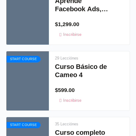
Aprende
Facebook Ads,
un curso para
$
1,299.00
crafters
Inscribirse
29 Lecciónes
START COURSE
Curso Básico de
Cameo 4
$
599.00
Inscribirse
35 Lecciónes
START COURSE
Curso completo