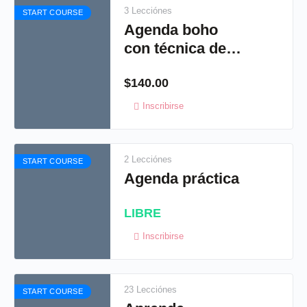
3 Lecciónes
START COURSE
Agenda boho
con técnica de
laminado
$
140.00
holográfico
Inscribirse
2 Lecciónes
START COURSE
Agenda práctica
LIBRE
Inscribirse
23 Lecciónes
START COURSE