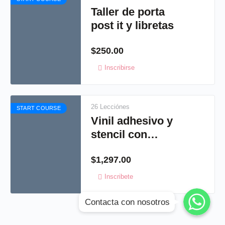
Taller de porta
post it y libretas
$
250.00
Inscribirse
26 Lecciónes
START COURSE
Vinil adhesivo y
stencil con
cameo 4
$
1,297.00
Inscribete
WhatsApp
WhatsApp
Contacta con nosotros
WhatsApp