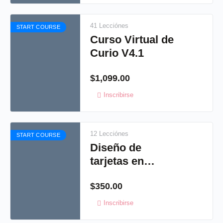
41 Lecciónes
START COURSE
Curso Virtual de
Curio V4.1
$
1,099.00
Inscribirse
12 Lecciónes
START COURSE
Diseño de
tarjetas en
studio, crea tus
$
350.00
propias
invitaciones
Inscribirse