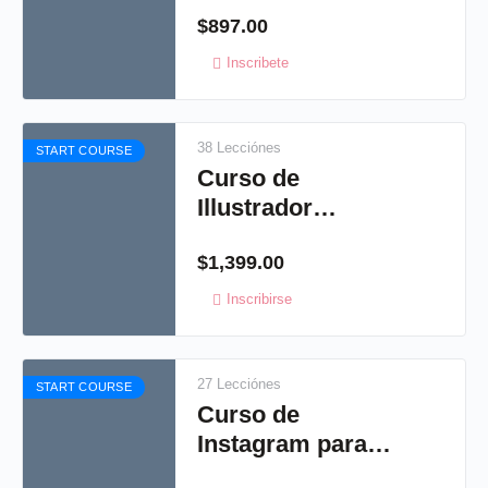
$
897.00
Inscribete
38 Lecciónes
START COURSE
Curso de
Illustrador
diseño social y
$
1,399.00
conexión con
Cameo.
Inscribirse
27 Lecciónes
START COURSE
Curso de
Instagram para
Crafters