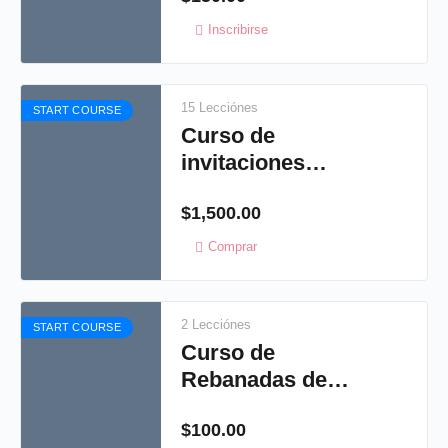
Inscribirse
15 Lecciónes
START COURSE
Curso de
invitaciones
Artisticas:
$
1,500.00
Shabby chic
Comprar
2 Lecciónes
START COURSE
Curso de
Rebanadas de
jabón
$
100.00