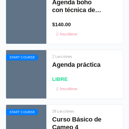
Agenda boho
con técnica de
laminado
$
140.00
holográfico
Inscribirse
2 Lecciónes
START COURSE
Agenda práctica
LIBRE
Inscribirse
29 Lecciónes
START COURSE
Curso Básico de
Cameo 4