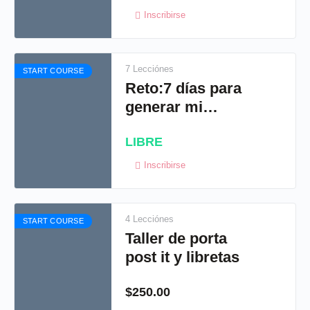
invitaciones
Inscribirse
7 Lecciónes
START COURSE
Reto:7 días para
generar mi
primer venta
LIBRE
Inscribirse
4 Lecciónes
START COURSE
Taller de porta
post it y libretas
$
250.00