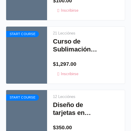
$
100.00
Inscribirse
21 Lecciónes
START COURSE
Curso de
Sublimación
virtual
$
1,297.00
Inscribirse
12 Lecciónes
START COURSE
Diseño de
tarjetas en
studio, crea tus
$
350.00
propias