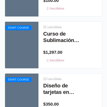
$
100.00
Inscribirse
21 Lecciónes
START COURSE
Curso de
Sublimación
virtual
$
1,297.00
Inscribirse
12 Lecciónes
START COURSE
Diseño de
tarjetas en
studio, crea tus
$
350.00
propias