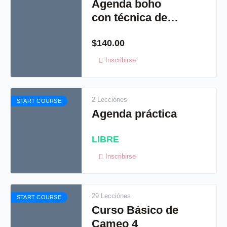
Agenda boho
con técnica de
laminado
$
140.00
holográfico
Inscribirse
2 Lecciónes
START COURSE
Agenda práctica
LIBRE
Inscribirse
29 Lecciónes
START COURSE
Curso Básico de
Cameo 4