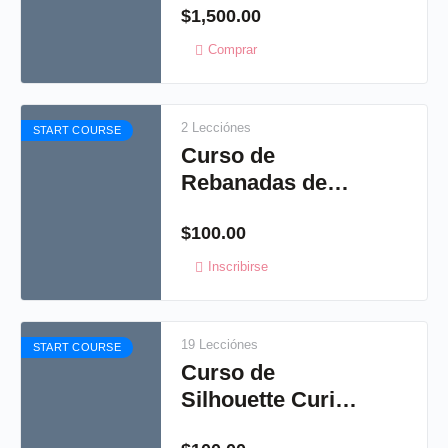
$
1,500.00
Shabby chic
Comprar
2 Lecciónes
START COURSE
Curso de
Rebanadas de
jabón
$
100.00
Inscribirse
19 Lecciónes
START COURSE
Curso de
Silhouette Curio
2015