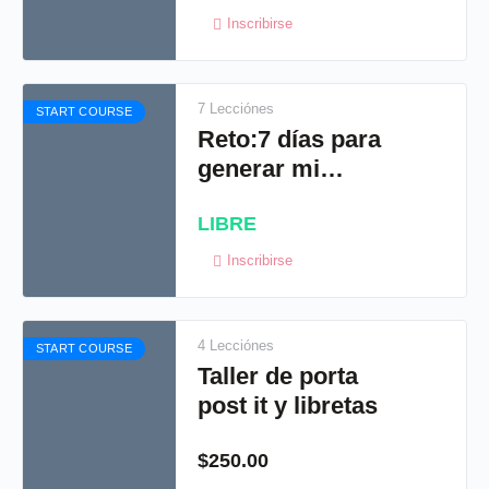
invitaciones
Inscribirse
7 Lecciónes
START COURSE
Reto:7 días para
generar mi
primer venta
LIBRE
Inscribirse
4 Lecciónes
START COURSE
Taller de porta
post it y libretas
$
250.00