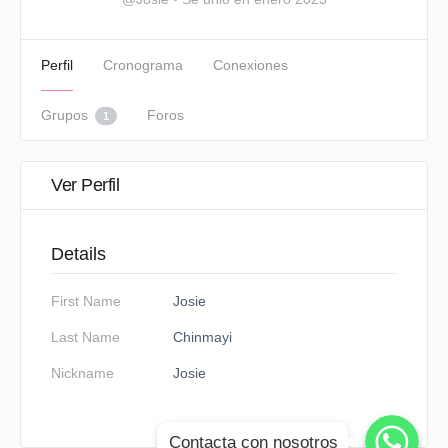
Perfil
Cronograma
Conexiones
Grupos
Foros
1
Ver Perfil
Details
First Name
Josie
Last Name
Chinmayi
Nickname
Josie
WhatsApp
WhatsApp
Contacta con nosotros
WhatsApp