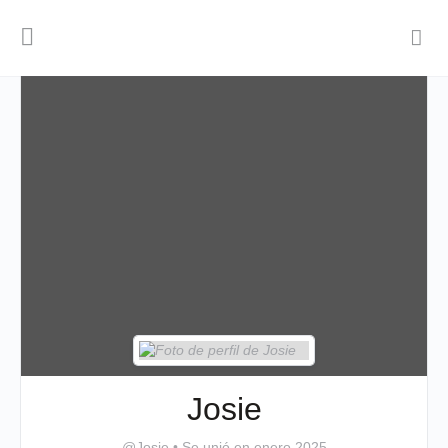
Josie
@Josie
•
Se unió en enero 2025