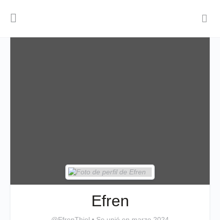
Efren
@EfrenThiel
•
Se unió en marzo 2024