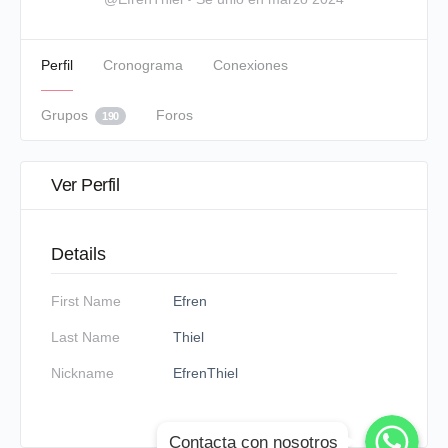
Perfil
Cronograma
Conexiones
Grupos
Foros
190
Ver Perfil
Details
First Name
Efren
Last Name
Thiel
Nickname
EfrenThiel
WhatsApp
WhatsApp
Contacta con nosotros
WhatsApp