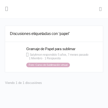
Discusiones etiquetadas con ‘papel’
Gramaje de Papel para sublimar
Salylimon
respondido
5 años, 7 meses pasado
1 Miembro
·
1 Respuesta
Foro: Curso de Sublimación virtual
Viendo 1 de 1 discusiónes