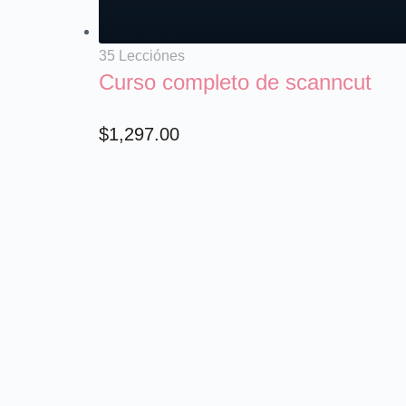
Start Course
35 Lecciónes
Curso completo de scanncut
$
1,297.00