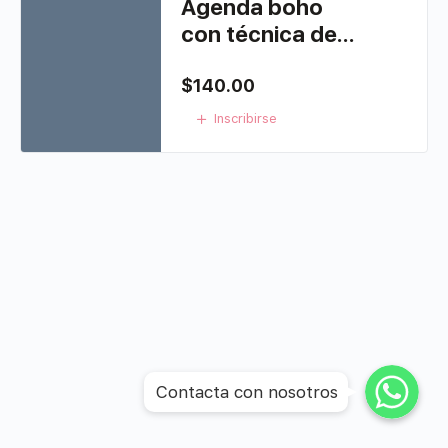
Agenda boho
con técnica de
laminado
holográfico
$
140.00
Inscribirse
WhatsApp
WhatsApp
Contacta con nosotros
WhatsApp