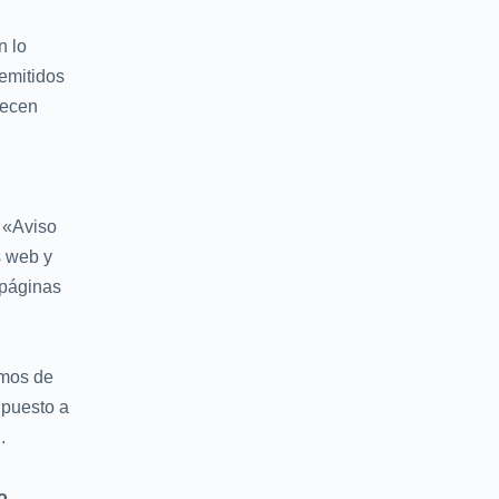
n lo
emitidos
lecen
 «Aviso
s web y
 páginas
emos de
 puesto a
.
o.