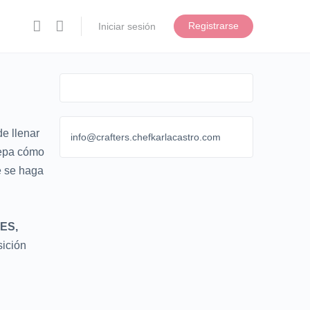
Registrarse
Iniciar sesión
e llenar
info@crafters.chefkarlacastro.com
sepa cómo
e se haga
ES,
sición