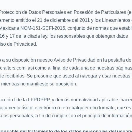
e Protección de Datos Personales en Posesión de Particulares (e
ento emitido el 21 de diciembre del 2011 y los Lineamientos 
al Mexicana NOM-151-SCFI-2016, conjunto de normas que estab
 16 y 17 de la citada ley, los responsables que obtengan datos
iso de Privacidad.
 su disposición nuestro Aviso de Privacidad en la pestaña de
rafters.com, así como al final de cada una de nuestras página
 de recibirlos. Se presume que usted al navegar y usar nuestras
 mientras no manifieste su oposición.
 fracción I de la LFPDPPP, y demás normatividad aplicable, hac
cumento físico, electrónico o en cualquier otro formato, que es
datos personales, a fin de cumplir con el principio de información
nsable del tratamiento de los datos personales del usuari