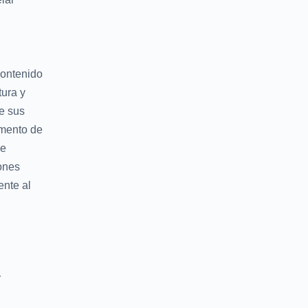
contenido
tura y
de sus
omento de
de
ones
ente al
r