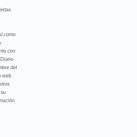
fertas
así como
a
nto con
 Diario
mbre del
io web
stros
 su
rmación