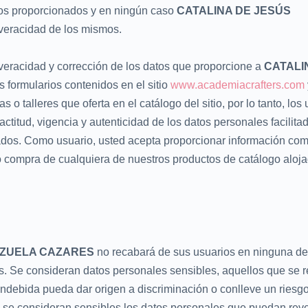
tos proporcionados y en ningún caso
CATALINA DE JESÚS
veracidad de los mismos.
veracidad y corrección de los datos que proporcione a
CATALI
 formularios contenidos en el sitio
www.academiacrafters.com
 talleres que oferta en el catálogo del sitio, por lo tanto, los
ctitud, vigencia y autenticidad de los datos personales facilitad
os. Como usuario, usted acepta proporcionar información com
 o compra de cualquiera de nuestros productos de catálogo aloj
NZUELA CAZARES
no recabará de sus usuarios en ninguna de
s. Se consideran datos personales sensibles, aquellos que se r
ón indebida pueda dar origen a discriminación o conlleve un riesg
, se consideran sensibles los datos personales que puedan reve