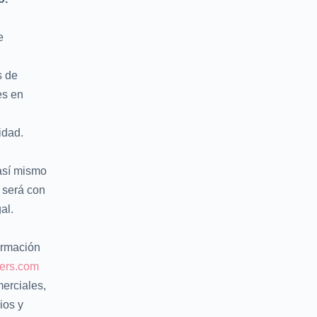
e
s de
es en
idad.
 así mismo
 será con
al.
ormación
ers.com
merciales,
ios y