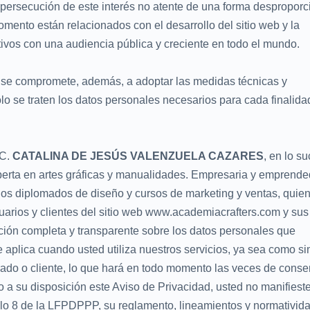
 persecución de este interés no atente de una forma despropor
omento están relacionados con el desarrollo del sitio web y la
tivos con una audiencia pública y creciente en todo el mundo.
se compromete, además, a adoptar las medidas técnicas y
o se traten los datos personales necesarios para cada finalida
 C.
CATALINA DE JESÚS VALENZUELA CAZARES
, en lo s
rta en artes gráficas y manualidades. Empresaria y emprende
rios diplomados de diseño y cursos de marketing y ventas, quie
suarios y clientes del sitio web www.academiacrafters.com y sus
ción completa y transparente sobre los datos personales que
 aplica cuando usted utiliza nuestros servicios, ya sea como s
trado o cliente, lo que hará en todo momento las veces de conse
 a su disposición este Aviso de Privacidad, usted no manifiest
culo 8 de la LFPDPPP, su reglamento, lineamientos y normativid