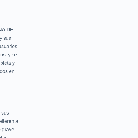
NA DE
y sus
 usuarios
os, y se
pleta y
ados en
 sus
efieren a
o grave
lar