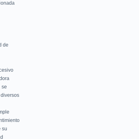
cionada
d de
ucesivo
dora
n se
 diversos
imple
ntimiento
e su
ad