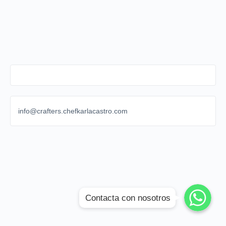
info@crafters.chefkarlacastro.com
WhatsApp
WhatsApp
Contacta con nosotros
WhatsApp