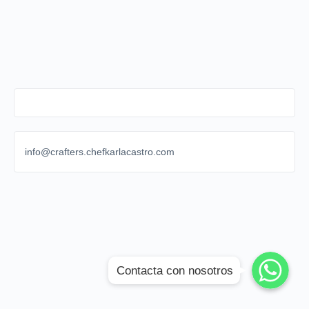
info@crafters.chefkarlacastro.com
WhatsApp
WhatsApp
Contacta con nosotros
WhatsApp