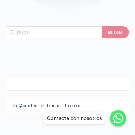
info@crafters.chefkarlacastro.com
WhatsApp
WhatsApp
Contacta con nosotros
WhatsApp