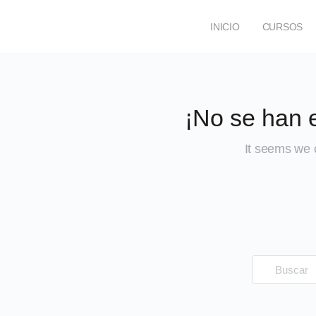
INICIO
CURSOS
FOROS
¡No se han 
It seems we c